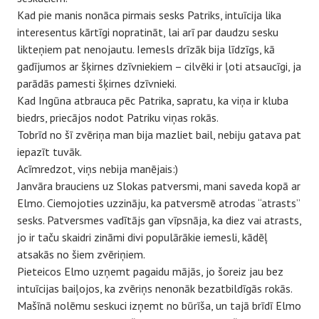
Kad pie manis nonāca pirmais sesks Patriks, intuīcija lika
interesentus kārtīgi nopratināt, lai arī par daudzu sesku
likteņiem pat nenojautu. Iemesls drīzāk bija līdzīgs, kā
gadījumos ar šķirnes dzīvniekiem – cilvēki ir ļoti atsaucīgi, ja
parādās pamesti šķirnes dzīvnieki.
Kad Ingūna atbrauca pēc Patrika, sapratu, ka viņa ir kluba
biedrs, priecājos nodot Patriku viņas rokās.
Tobrīd no šī zvēriņa man bija mazliet bail, nebiju gatava pat
iepazīt tuvāk.
Acīmredzot, viņs nebija manējais:)
Janvāra brauciens uz Slokas patversmi, mani saveda kopā ar
Elmo. Ciemojoties uzzināju, ka patversmē atrodas “atrasts”
sesks. Patversmes vadītājs gan vīpsnāja, ka diez vai atrasts,
jo ir taču skaidri zināmi divi populārākie iemesli, kādēļ
atsakās no šiem zvēriņiem.
Pieteicos Elmo uzņemt pagaidu mājās, jo šoreiz jau bez
intuīcijas baiļojos, ka zvēriņs nenonāk bezatbildīgās rokās.
Mašīnā nolēmu seskuci izņemt no būrīša, un tajā brīdī Elmo