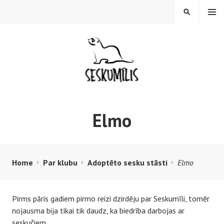
S
MENU
S
k
E
i
A
p
R
t
C
o
H
c
o
SESKUMĪLIS.LV
n
Elmo
t
e
n
t
Home
Par klubu
Adoptēto sesku stāsti
Elmo
Pirms pāris gadiem pirmo reizi dzirdēju par Seskumīli, tomēr
nojausma bija tikai tik daudz, ka biedrība darbojas ar
seskučiem.