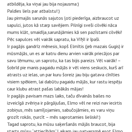
atbildēja, ka viņai jau bija nojausma:)
Paldies liels par atbalstu!:)
Jau pirmajās sarunās sajutos ļoti piederīga, aizbraucot uz
sapulci, jutos kā starp savējiem. Pilnīgi sveši cilvēki nāca
mums klāt, smaidīja,sarunājāmies kā sen pazīstami cilvēki!
Pēc sapulces vēl vairāk sapratu, ka VIŅI ir īpaši.
Ir pagājis gandrīz mēnesis, kopš Elmītis (jeb mazais Gugis) ir
mūsmājās, un es ar katru dienu arvien vairāk priecājos par
savu lēmumu, un saprotu, ka tas bijis pareizs. Vēl vairāk! –
šobrīd pie manis pagaidu mājās ir vēl viens seskucis, kurš arī
atrasts uz ielas, un par kuru šoreiz jau biju gatava cīnīties
visiem spēkiem, lai dabūtu pagaidu mājās, kur rastu iespēju
caur klubu atrast pašas labākās mājas!
Ir pagājis pavisam mazs laiks, taču dīvainās bailes no
izveicīgā zvēriņa ir pārgājušas, Elmo vēl ne reizi nav iecirtis
zobiņus, mēs samīļojamies, sabučojāmies, es varu viņu
grozīt rokās, ņurcīt – mēs saprotamies lieliski!:)
Tagad saprotu, ka mūsu saķeršanās mājās braucot, bija
starts mūsu “attiecībām”.Laikam jau patversmē esot Elmo