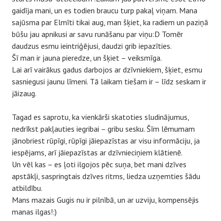
gaidīja mani, un es todien braucu turp pakaļ viņam. Mana
sajūsma par Elmīti tikai aug, man šķiet, ka radiem un paziņā
būšu jau apnikusi ar savu runāšanu par viņu:D Tomēr
daudzus esmu ieintriģējusi, daudzi grib iepazīties.
Šī man ir jauna pieredze, un šķiet – veiksmīga.
Lai arī vairākus gadus darbojos ar dzīvniekiem, šķiet, esmu
sasniegusi jaunu līmeni. Tā laikam tiešam ir – līdz seskam ir
jāizaug.
Tagad es saprotu, ka vienkārši skatoties sludinājumus,
nedrīkst pakļauties iegribai – gribu sesku. Šīm lēmumam
jānobriest rūpīgi, rūpīgi jāiepazīstas ar visu informāciju, ja
iespējams, arī jāiepazīstas ar dzīvnieciņiem klātienē.
Un vēl kas – es ļoti ilgojos pēc suņa, bet mani dzīves
apstākļi, saspringtais dzīves ritms, liedza uzņemties šādu
atbildību.
Mans mazais Gugis nu ir pilnībā, un ar uzviju, kompensējis
manas ilgas!:)