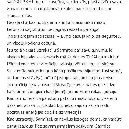
sacēlās PRET mani – sašņāca, sakliedzās, plaši atvēra savu
zobaino muti, un noklabināja zobus pāris milimetrus no
manas rokas.
Nesapratu, kas notika ar mani, taču acumirklī mazo
teroristu sagrābu, un pēc agrāk redzētā parauga
“noskaidrojām attiecības” – Elmo dabūja knipi pa degunteli,
un vieglu kodienu degunā.
Jau tajā vakarā uzrakstīju Sarmītei par savu guvumu, jo
skaidrs bija viens – seskucis mājās dosies TIKAI caur klubu!
Pāris dienas es sevi mācīju. Izlasīju vēlreiz krustu šķērsu
Seskumīļa bukletiņu (no kāda pasākuma biju iemetusi somā,
un tur tas stāvēja), arī mājaslapu, lai gan biju jau ar visu
informāciju iepazinusies. Pārvarēju savas bailes (pieredze
taču ar mežonīgiem kaušļiem!), ņēmu Elmo rokās, ņurcīju.
Kad pirmo reizi tā pa īstam palaidu mazo lokano zvērēnu
paskriet, atskārtu, cik daudz prieka, sajūsmas, smieklu,
pozitīvas enerģijas dod šis dzīvnieciņš!
Kad uzrakstīju Sarmītei, ka neviļus iezogas doma, ka varbūt
esmu izaugusi līdz savam pirmajam seskucim, Sarmīte