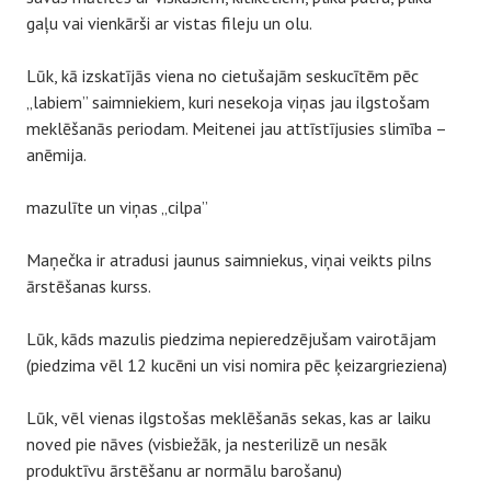
gaļu vai vienkārši ar vistas fileju un olu.
Lūk, kā izskatījās viena no cietušajām seskucītēm pēc
„labiem” saimniekiem, kuri nesekoja viņas jau ilgstošam
meklēšanās periodam. Meitenei jau attīstījusies slimība –
anēmija.
mazulīte un viņas „cilpa”
Maņečka ir atradusi jaunus saimniekus, viņai veikts pilns
ārstēšanas kurss.
Lūk, kāds mazulis piedzima nepieredzējušam vairotājam
(piedzima vēl 12 kucēni un visi nomira pēc ķeizargrieziena)
Lūk, vēl vienas ilgstošas meklēšanās sekas, kas ar laiku
noved pie nāves (visbiežāk, ja nesterilizē un nesāk
produktīvu ārstēšanu ar normālu barošanu)