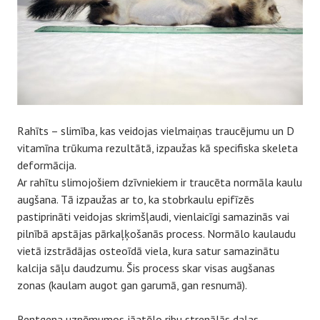
Rahīts – slimība, kas veidojas vielmaiņas traucējumu un D
vitamīna trūkuma rezultātā, izpaužas kā specifiska skeleta
deformācija.
Ar rahītu slimojošiem dzīvniekiem ir traucēta normāla kaulu
augšana. Tā izpaužas ar to, ka stobrkaulu epifīzēs
pastiprināti veidojas skrimšļaudi, vienlaicīgi samazinās vai
pilnībā apstājas pārkaļķošanās process. Normālo kaulaudu
vietā izstrādājas osteoīdā viela, kura satur samazinātu
kalcija sāļu daudzumu. Šis process skar visas augšanas
zonas (kaulam augot gan garumā, gan resnumā).
Rentgena uznēmumos jāatēlo ribu strenālās daļas,