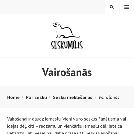
S
MENU
S
k
E
i
A
p
R
t
C
o
H
c
o
SESKUMĪLIS.LV
n
Vairošanās
t
e
n
t
Home
Par sesku
Sesku meklēšanās
Vairošanās
Vairošanai ir daudz iemeslu. Vieni vairo seskus fanātisma vai
idejas dēļ, citi – redzamu un vienkāršu iemeslu dēļ: ieteica
vetārsts, labi veselībai, daba prasa utt. Sesku vairošana