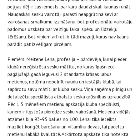
peļņas dēļ ir tas iemesls, par kuru daudzi skaļi kaunas runāt.
Naudaskāri sesku vairotāji parasti neapgrūtina sevi ar
vairošanas smalkumu izzināšanu, bet profesionālu vairotāju
padomus uzskata par veltīgu laika, spēku un līdzekļu
tērēšanu. Bet viņiem arī reti ir tādi mazuļi, kurus nav kauns
parādīt pat izvēlīgam pircējam.
Piemērs. Meitene Ļena, profesija – pārdevēja, kurai pieder
klubā nereģistrēta sesku mātīte, no kuras īpašniece
pagājušajā gadā ieguvusi 2 standarta krāsas labus
metienus, nolēma nopelnīt naudu un iestājās klubā, lai
sapārotu savu mātīti ar kluba sesku. Viņa saņēma pilnīgu un
detalizētu speciālista atbalstu seska grūsnības uzraudzībā.
Pēc 1,5 mēnešiem metienu apskatīja kluba speciālisti,
kuriem ir ilgstoša pieredze sesku vairošanā. Metiena vidējās
atzīmes bija 93-95 balles no 100. Ļenai tika ieteikts
mazliet koriģēt barošanu un vitamīnu devas, lai paceltu
metienu labākā kvalitātē. Atkārtota apskate tika noteikta