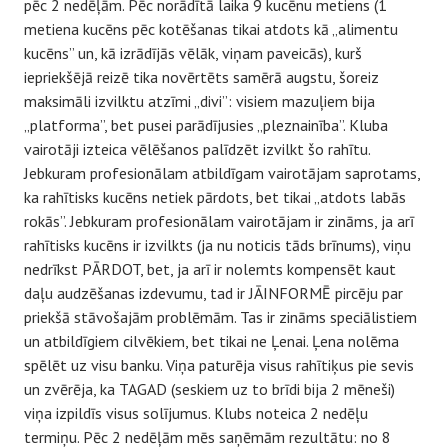
pēc 2 nedēļām. Pēc norādītā laika 9 kucēnu metiens (1
metiena kucēns pēc kotēšanas tikai atdots kā „alimentu
kucēns” un, kā izrādījās vēlāk, viņam paveicās), kurš
iepriekšējā reizē tika novērtēts samērā augstu, šoreiz
maksimāli izvilktu atzīmi „divi”: visiem mazuļiem bija
„platforma”, bet pusei parādījusies „pleznainība”. Kluba
vairotāji izteica vēlēšanos palīdzēt izvilkt šo rahītu.
Jebkuram profesionālam atbildīgam vairotājam saprotams,
ka rahītisks kucēns netiek pārdots, bet tikai „atdots labās
rokās”. Jebkuram profesionālam vairotājam ir zināms, ja arī
rahītisks kucēns ir izvilkts (ja nu noticis tāds brīnums), viņu
nedrīkst PĀRDOT, bet, ja arī ir nolemts kompensēt kaut
daļu audzēšanas izdevumu, tad ir JĀINFORMĒ pircēju par
priekšā stāvošajām problēmām. Tas ir zināms speciālistiem
un atbildīgiem cilvēkiem, bet tikai ne Ļenai. Ļena nolēma
spēlēt uz visu banku. Viņa paturēja visus rahītiķus pie sevis
un zvērēja, ka TAGAD (seskiem uz to brīdi bija 2 mēneši)
viņa izpildīs visus solījumus. Klubs noteica 2 nedēļu
termiņu. Pēc 2 nedēļām mēs saņēmām rezultātu: no 8