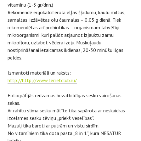
vitamīnu (1-3 gr/dnn.)
Rekomendē ergokalciferola eļļas šķīdumu, kaulu miltus,
samaltas, izžāvētas olu čaumalas – 0,05 g dienā. Tiek
rekomendētas arī probiotikas – organismam labvēlīgi
mikroorganismi, kuri palīdz atjaunot izjauktu zarnu
mikrofloru, uzlabot vēdera izeju. Muskuļaudu
nostiprināšanai ietaicamas ikdienas, 20-30 minūšu ilgas
peldes.
Izmantoti materiāli un raksts:
http://http://www.ferretclub.ru/
Fotogrāfijās redzamas bezatbildīgas sesku vairošanas
sekas.
Ar rahītu slima sesku mātīte tika sapārota ar neskaidras
izcelsmes sesku tēviņu „priekš veselības”.
Mazuļi tika baroti ar putrām un vistu sirdīm.
No vitamīniem tika dota pasta „8 in 1”, kura NESATUR
kalciju.