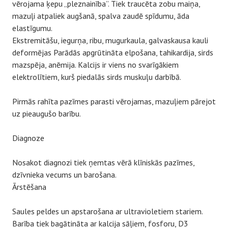
vērojama ķepu „pleznainība”. Tiek traucēta zobu maiņa,
mazuļi atpaliek augšanā, spalva zaudē spīdumu, āda
elastīgumu.
Ekstremitāšu, iegurņa, ribu, mugurkaula, galvaskausa kauli
deformējas Parādās apgrūtināta elpošana, tahikardija, sirds
mazspēja, anēmija. Kalcijs ir viens no svarīgākiem
elektrolītiem, kurš piedalās sirds muskuļu darbībā.
Pirmās rahīta pazīmes parasti vērojamas, mazuļiem pārejot
uz pieaugušo barību.
Diagnoze
Nosakot diagnozi tiek ņemtas vērā klīniskās pazīmes,
dzīvnieka vecums un barošana.
Ārstēšana
Saules peldes un apstarošana ar ultravioletiem stariem.
Barība tiek bagātināta ar kalcija sāļiem, fosforu, D3