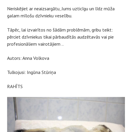
Neriskējiet ar neaizsargātu, Jums uzticīgu un līdz mūža
galam mīlošu dzīvnieku veselību.
Tāpēc, lai izvairītos no šādām problēmām, gribu teikt:
pērciet dzīvniekus tikai pārbaudītās audzētavās vai pie
profesionāliem vairotājiem ..
Autors: Anna Volkova
Tulkojusi: Ingūna Stūriņa
RAHĪTS