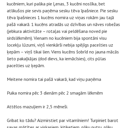
kucēniem, kuri palika pie Ļenas, 3 kucēni noslīka, bet
atlikušos pie sevis paņēma sesku tēva īpašniece. Pie sesku
tēva īpašnieces 1 kucēns nomira uz viņas rokām jau tajā
pašā vakarā. 1 kucēns atradās uz dzīvības un nāves robežas
(jebkura aktivitāte – rotaļas vai peldēšana noved pie
sirdslēkmēm). Vienam no kucēniem bija spontāni visu
locekļu lūzumi, viņš vienkārši nebija spējīgs pacelties uz
ķepām – viņš tikai lien. Viens kucēns šobrīd no jauna mācās
lieto pakaļkājas (dod dievs, ka iemācīsies), cits pūlas
pacelties uz ķepām.
Meitene nomira tai pašā vakarā, kad viņu paņēma
Puika nomira pēc 3 dienām pēc 2 smagām lēkmēm
Attēlos mazuļiem ir 2,5 mēneši.
Gribat ko tādu? Aizmirstiet par vitamīniem! Turpiniet barot
savas mātītes ar viskasiem, kitiketiem, pliku putru, pliku