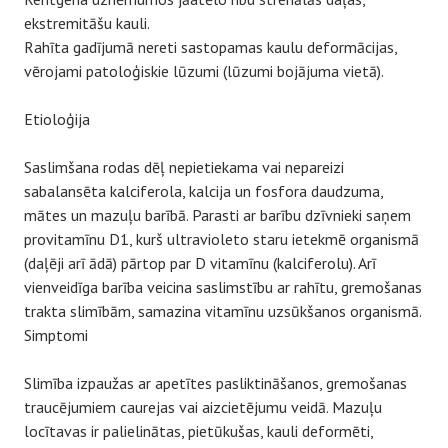
ekstremitāšu kauli.
Rahīta gadījumā nereti sastopamas kaulu deformācijas,
vērojami patoloģiskie lūzumi (lūzumi bojājuma vietā).
Etioloģija
Saslimšana rodas dēļ nepietiekama vai nepareizi
sabalansēta kalciferola, kalcija un fosfora daudzuma,
mātes un mazuļu barībā. Parasti ar barību dzīvnieki saņem
provitamīnu D1, kurš ultravioleto staru ietekmē organismā
(daļēji arī ādā) pārtop par D vitamīnu (kalciferolu). Arī
vienveidīga barība veicina saslimstību ar rahītu, gremošanas
trakta slimībām, samazina vitamīnu uzsūkšanos organismā.
Simptomi
Slimība izpaužas ar apetītes pasliktināšanos, gremošanas
traucējumiem caurejas vai aizcietējumu veidā. Mazuļu
locītavas ir palielinātas, pietūkušas, kauli deformēti,